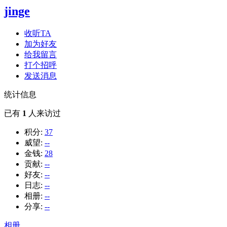
jinge
收听TA
加为好友
给我留言
打个招呼
发送消息
统计信息
已有
1
人来访过
积分:
37
威望:
--
金钱:
28
贡献:
--
好友:
--
日志:
--
相册:
--
分享:
--
相册