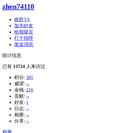
zhen74110
收听TA
加为好友
给我留言
打个招呼
发送消息
统计信息
已有
13724
人来访过
积分:
301
威望:
--
金钱:
216
贡献:
--
好友:
1
日志:
--
相册:
--
分享:
--
相册