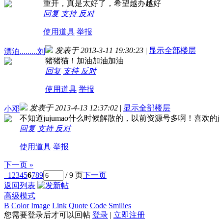
重开，真是太好了，希望越办越好
回复
支持
反对
使用道具
举报
发表于 2013-3-11 19:30:23
|
显示全部楼层
漂泊.........刘
猪猪猫！加油加油加油
回复
支持
反对
使用道具
举报
发表于 2013-4-13 12:37:02
|
显示全部楼层
小邓
不知道jujumao什么时候解散的，以前资源号多啊！喜欢的ju
回复
支持
反对
使用道具
举报
下一页 »
1
2
3
4
5
6
7
8
9
/ 9 页
下一页
返回列表
高级模式
B
Color
Image
Link
Quote
Code
Smilies
您需要登录后才可以回帖
登录
|
立即注册