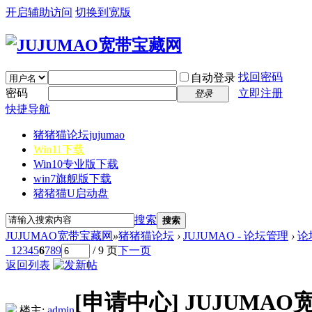
开启辅助访问
切换到宽版
找回密码
自动登录
密码
立即注册
登录
快捷导航
猪猪猫论坛
jujumao
Win11下载
Win10专业版下载
win7旗舰版下载
猪猪猫U启动盘
搜索
搜索
JUJUMAO宽带宝藏网
»
猪猪猫论坛
›
JUJUMAO - 论坛管理
›
论
1
2
3
4
5
6
7
8
9
/ 9 页
下一页
返回列表
[申请中心]
JUJUMAO
楼主:
admin