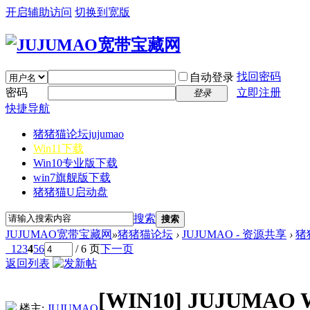
开启辅助访问
切换到宽版
找回密码
自动登录
密码
立即注册
登录
快捷导航
猪猪猫论坛
jujumao
Win11下载
Win10专业版下载
win7旗舰版下载
猪猪猫U启动盘
搜索
搜索
JUJUMAO宽带宝藏网
»
猪猪猫论坛
›
JUJUMAO - 资源共享
›
猪
1
2
3
4
5
6
/ 6 页
下一页
返回列表
[WIN10]
JUJUMAO 
楼主:
JUJUMAO