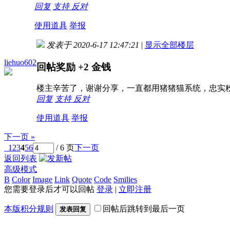
回复
支持
反对
使用道具
举报
发表于 2020-6-17 12:47:21
|
显示全部楼层
liehuo602
回帖奖励
+2
金钱
楼主辛苦了，谢谢分享，一直都用猪猪猫系统，忠实
回复
支持
反对
使用道具
举报
下一页 »
1
2
3
4
5
6
/ 6 页
下一页
返回列表
高级模式
B
Color
Image
Link
Quote
Code
Smilies
您需要登录后才可以回帖
登录
|
立即注册
本版积分规则
回帖后跳转到最后一页
发表回复