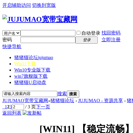
开启辅助访问
切换到宽版
找回密码
自动登录
密码
立即注册
登录
快捷导航
猪猪猫论坛
jujumao
Win11下载
Win10专业版下载
win7旗舰版下载
猪猪猫U启动盘
搜索
搜索
JUJUMAO宽带宝藏网
»
猪猪猫论坛
›
JUJUMAO - 资源共享
›
猪
1
2
3
/ 3 页
下一页
返回列表
[WIN11]
【稳定流畅】Wi