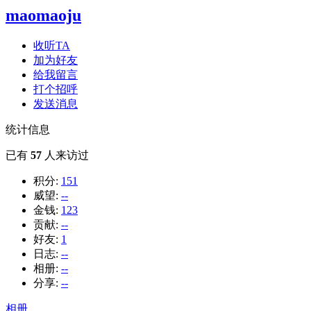
maomaoju
收听TA
加为好友
给我留言
打个招呼
发送消息
统计信息
已有
57
人来访过
积分:
151
威望:
--
金钱:
123
贡献:
--
好友:
1
日志:
--
相册:
--
分享:
--
相册