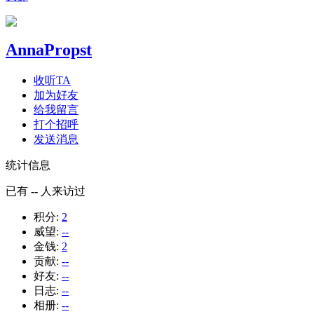
AnnaPropst
收听TA
加为好友
给我留言
打个招呼
发送消息
统计信息
已有
--
人来访过
积分:
2
威望:
--
金钱:
2
贡献:
--
好友:
--
日志:
--
相册:
--