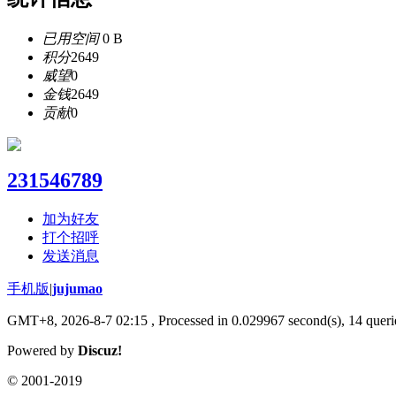
已用空间
0 B
积分
2649
威望
0
金钱
2649
贡献
0
231546789
加为好友
打个招呼
发送消息
手机版
|
jujumao
GMT+8, 2026-8-7 02:15
, Processed in 0.029967 second(s), 14 querie
Powered by
Discuz!
© 2001-2019