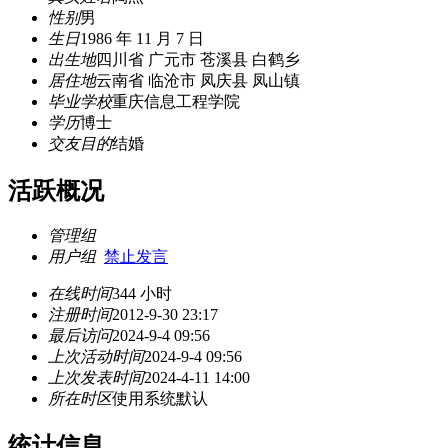
性别
男
生日
1986 年 11 月 7 日
出生地
四川省 广元市 苍溪县 白鹤乡
居住地
云南省 临沧市 凤庆县 凤山镇
毕业学校
重庆信息工程学院
学历
博士
交友目的
结婚
活跃概况
管理组
用户组
禁止发言
在线时间
344 小时
注册时间
2012-9-30 23:17
最后访问
2024-9-4 09:56
上次活动时间
2024-9-4 09:56
上次发表时间
2024-4-11 14:00
所在时区
使用系统默认
统计信息