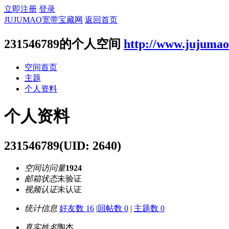
立即注册
登录
JUJUMAO宽带宝藏网
返回首页
231546789的个人空间
http://www.jujuma
空间首页
主题
个人资料
个人资料
231546789
(UID: 2640)
空间访问量
1924
邮箱状态
未验证
视频认证
未认证
统计信息
好友数 16
|
回帖数 0
|
主题数 0
真实姓名
陶杰