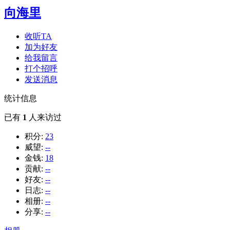
向海里
收听TA
加为好友
给我留言
打个招呼
发送消息
统计信息
已有
1
人来访过
积分:
23
威望:
--
金钱:
18
贡献:
--
好友:
--
日志:
--
相册:
--
分享:
--