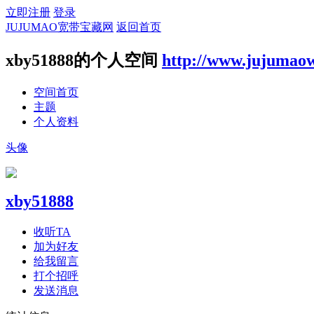
立即注册
登录
JUJUMAO宽带宝藏网
返回首页
xby51888的个人空间
http://www.jujumao
空间首页
主题
个人资料
头像
xby51888
收听TA
加为好友
给我留言
打个招呼
发送消息