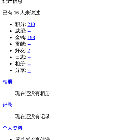
统计信息
已有
16
人来访过
积分:
210
威望:
--
金钱:
198
贡献:
--
好友:
2
日志:
--
相册:
--
分享:
--
相册
现在还没有相册
记录
现在还没有记录
个人资料
真实姓名
李佳浩