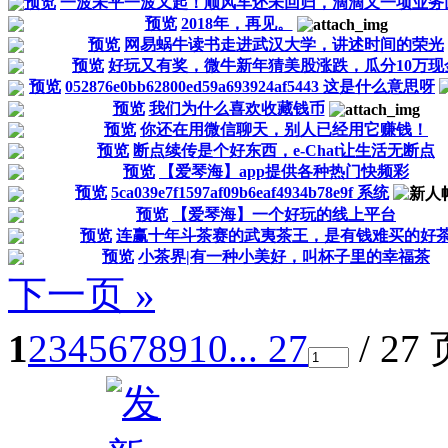
预览
一波未平一波又起！顺风车还未回归，滴滴又一项业务
预览
2018年，再见。
预览
网易蜗牛读书走进武汉大学，讲述时间的荣光
预览
好玩又有奖，微牛新年猜美股涨跌，瓜分10万现
预览
052876e0bb62800ed59a693924af5443 这是什么意思呀
预览
我们为什么喜欢收藏钱币
预览
你还在用微信聊天，别人已经用它赚钱！
预览
断点续传是个好东西，e-Chat让生活无断点
预览
【爱琴海】app提供各种热门快频彩
预览
5ca039e7f1597af09b6eaf4934b78e9f 系统
预览
【爱琴海】一个好玩的线上平台
预览
连赢十年斗茶赛的武夷茶王，是有钱难买的好
预览
小茶界|有一种小美好，叫杯子里的幸福茶
下一页 »
1
2
3
4
5
6
7
8
9
10
... 27
/ 27