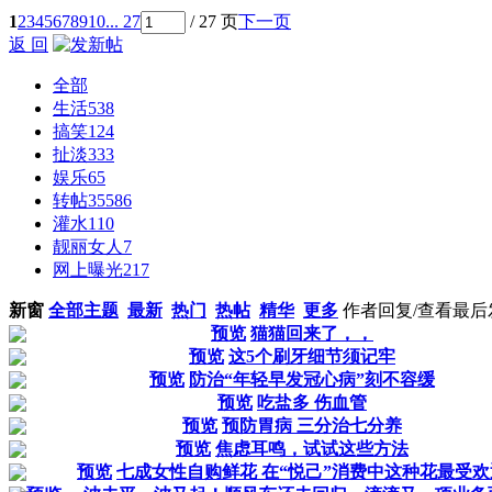
1
2
3
4
5
6
7
8
9
10
... 27
/ 27 页
下一页
返 回
全部
生活
538
搞笑
124
扯淡
333
娱乐
65
转帖
35586
灌水
110
靓丽女人
7
网上曝光
217
新窗
全部主题
最新
热门
热帖
精华
更多
作者
回复/查看
最后
预览
猫猫回来了，，
预览
这5个刷牙细节须记牢
预览
防治“年轻早发冠心病”刻不容缓
预览
吃盐多 伤血管
预览
预防胃病 三分治七分养
预览
焦虑耳鸣，试试这些方法
预览
七成女性自购鲜花 在“悦己”消费中这种花最受欢