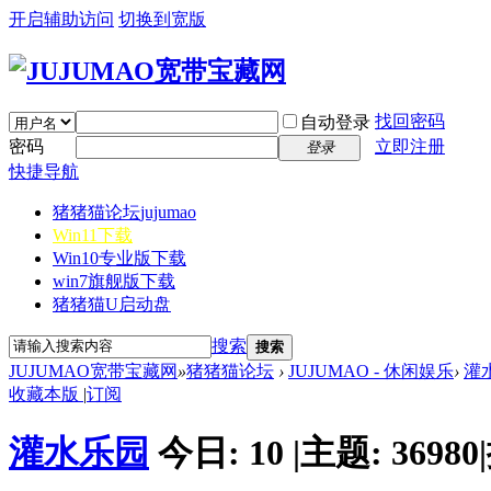
开启辅助访问
切换到宽版
找回密码
自动登录
密码
立即注册
登录
快捷导航
猪猪猫论坛
jujumao
Win11下载
Win10专业版下载
win7旗舰版下载
猪猪猫U启动盘
搜索
搜索
JUJUMAO宽带宝藏网
»
猪猪猫论坛
›
JUJUMAO - 休闲娱乐
›
灌
收藏本版
|
订阅
灌水乐园
今日:
10
|
主题:
36980
|