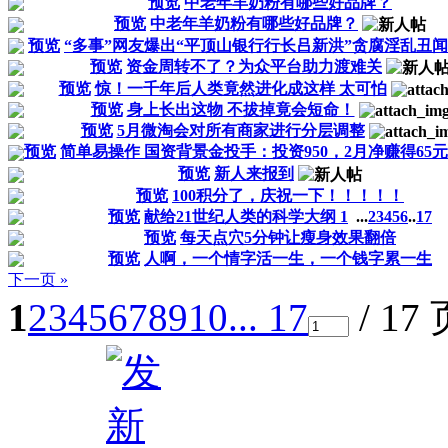
预览
中老年羊奶粉有哪些好品牌？
预览
中老年羊奶粉有哪些好品牌？
预览
“多事”网友爆出“平顶山银行行长吕新洪”贪腐淫乱丑
预览
资金周转不了？为众平台助力渡难关
预览
惊！一千年后人类竟然进化成这样 太可怕
预览
身上长出这物 不拔掉竟会短命！
预览
5月微淘会对所有商家进行分层调整
预览
简单易操作 国资背景金投手：投资950，2月净赚得65元
预览
新人来报到
预览
100积分了，庆祝一下！！！！！
预览
献给21世纪人类的科学大纲 1
...
2
3
4
5
6
..
17
预览
每天点穴5分钟让瘦身效果翻倍
预览
人啊，一个情字活一生，一个钱字累一生
下一页 »
1
2
3
4
5
6
7
8
9
10
... 17
/ 17