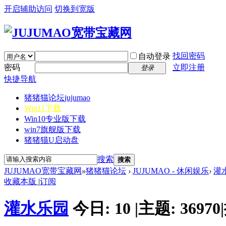
开启辅助访问
切换到宽版
找回密码
自动登录
密码
立即注册
登录
快捷导航
猪猪猫论坛
jujumao
Win11下载
Win10专业版下载
win7旗舰版下载
猪猪猫U启动盘
搜索
搜索
JUJUMAO宽带宝藏网
»
猪猪猫论坛
›
JUJUMAO - 休闲娱乐
›
灌
收藏本版
|
订阅
灌水乐园
今日:
10
|
主题:
36970
|