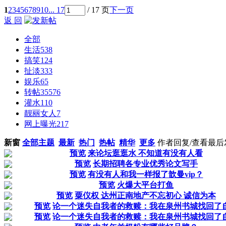
1
2
3
4
5
6
7
8
9
10
... 17
/ 17 页
下一页
返 回
全部
生活
538
搞笑
124
扯淡
333
娱乐
65
转帖
35576
灌水
110
靓丽女人
7
网上曝光
217
新窗
全部主题
最新
热门
热帖
精华
更多
作者
回复/查看
最后
预览
来论坛逛逛水 不知道有没有人看
预览
长期招聘各专业优秀论文写手
预览
有没有人和我一样报了歆曼vip？
预览
火爆大平台打鱼
预览
粟仪权 达州正南地产不忘初心 诚信为本
预览
论一个迷失自我者的救赎：我在泉州书城找回了
预览
论一个迷失自我者的救赎：我在泉州书城找回了