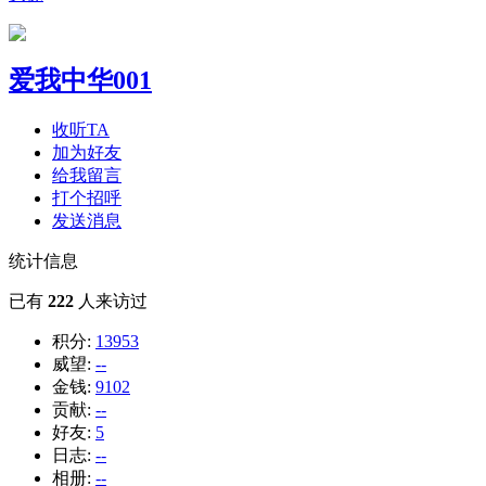
爱我中华001
收听TA
加为好友
给我留言
打个招呼
发送消息
统计信息
已有
222
人来访过
积分:
13953
威望:
--
金钱:
9102
贡献:
--
好友:
5
日志:
--
相册:
--