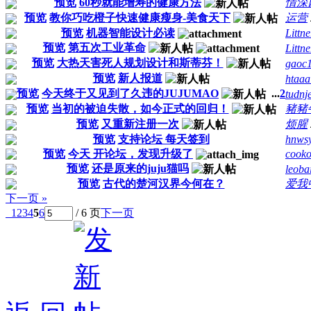
预览
60秒就能增寿的健康方法
情深
预览
教你巧吃橙子快速健康瘦身-美食天下
运营
预览
机器智能设计必读
Littne
预览
第五次工业革命
Littne
预览
大热天害死人规划设计和斯蒂芬！
gaoc
预览
新人报道
htaaa
预览
今天终于又见到了久违的JUJUMAO
...
2
tudnj
预览
当初的被迫失散，如今正式的回归！
豬豬
预览
又重新注册一次
烦腥
预览
支持论坛 每天签到
hnws
预览
今天 开论坛，发现升级了
cook
预览
还是原来的juju猫吗
leoba
预览
古代的楚河汉界今何在？
爱我
下一页 »
1
2
3
4
5
6
/ 6 页
下一页