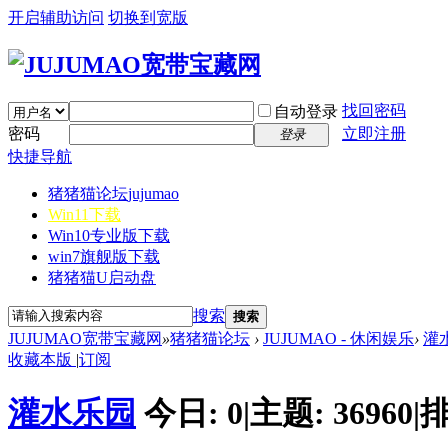
开启辅助访问
切换到宽版
找回密码
自动登录
密码
立即注册
登录
快捷导航
猪猪猫论坛
jujumao
Win11下载
Win10专业版下载
win7旗舰版下载
猪猪猫U启动盘
搜索
搜索
JUJUMAO宽带宝藏网
»
猪猪猫论坛
›
JUJUMAO - 休闲娱乐
›
灌
收藏本版
|
订阅
灌水乐园
今日:
0
|
主题:
36960
|
排