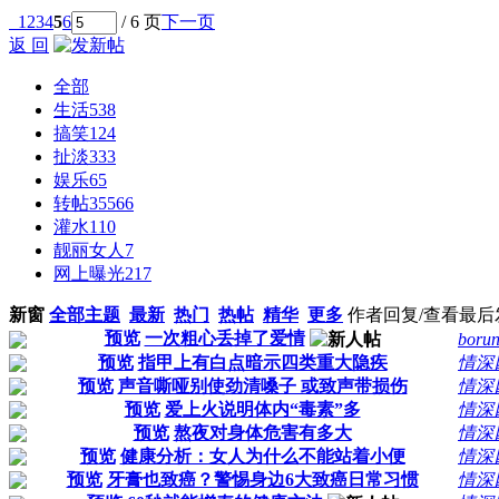
1
2
3
4
5
6
/ 6 页
下一页
返 回
全部
生活
538
搞笑
124
扯淡
333
娱乐
65
转帖
35566
灌水
110
靓丽女人
7
网上曝光
217
新窗
全部主题
最新
热门
热帖
精华
更多
作者
回复/查看
最后
预览
一次粗心丢掉了爱情
boru
预览
指甲上有白点暗示四类重大隐疾
情深
预览
声音嘶哑别使劲清嗓子 或致声带损伤
情深
预览
爱上火说明体内“毒素”多
情深
预览
熬夜对身体危害有多大
情深
预览
健康分析：女人为什么不能站着小便
情深
预览
牙膏也致癌？警惕身边6大致癌日常习惯
情深