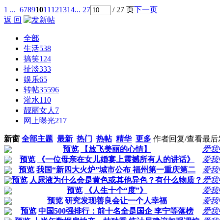
1 ...
6
7
8
9
10
11
12
13
14
... 27
/ 27 页
下一页
返 回
全部
生活
538
搞笑
124
扯淡
333
娱乐
65
转帖
35596
灌水
110
靓丽女人
7
网上曝光
217
新窗
全部主题
最新
热门
热帖
精华
更多
作者
回复/查看
最后
预览
【放飞美丽的心情】
爱我
预览
《一位母亲在女儿婚宴上震撼所有人的讲话》
爱我
预览
我国“新四大火炉”城市公布 福州第一重庆第二
爱我
预览
人尿液为什么会是黄色或其他异色？有什么物质？
爱我
预览
《人生十个“度”》
爱我
预览
研究发现善良会让一个人幸福
爱我
预览
中国500强排行：前十名全是国企 李宁等落榜
爱我