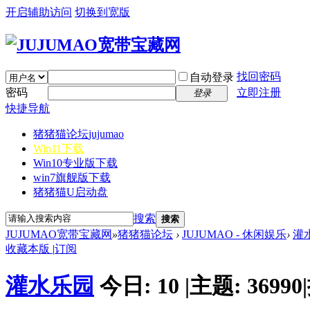
开启辅助访问
切换到宽版
找回密码
自动登录
密码
立即注册
登录
快捷导航
猪猪猫论坛
jujumao
Win11下载
Win10专业版下载
win7旗舰版下载
猪猪猫U启动盘
搜索
搜索
JUJUMAO宽带宝藏网
»
猪猪猫论坛
›
JUJUMAO - 休闲娱乐
›
灌
收藏本版
|
订阅
灌水乐园
今日:
10
|
主题:
36990
|