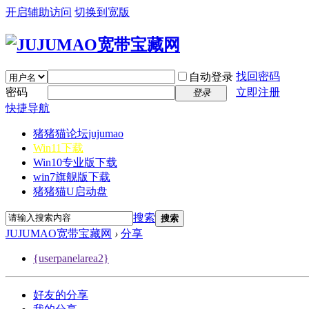
开启辅助访问
切换到宽版
找回密码
自动登录
密码
立即注册
登录
快捷导航
猪猪猫论坛
jujumao
Win11下载
Win10专业版下载
win7旗舰版下载
猪猪猫U启动盘
搜索
搜索
JUJUMAO宽带宝藏网
›
分享
{userpanelarea2}
好友的分享