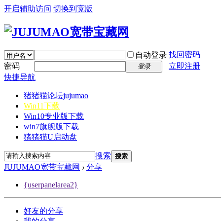
开启辅助访问
切换到宽版
找回密码
自动登录
密码
立即注册
登录
快捷导航
猪猪猫论坛
jujumao
Win11下载
Win10专业版下载
win7旗舰版下载
猪猪猫U启动盘
搜索
搜索
JUJUMAO宽带宝藏网
›
分享
{userpanelarea2}
好友的分享