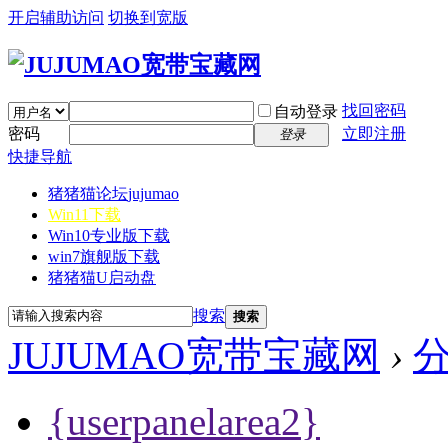
开启辅助访问
切换到宽版
找回密码
自动登录
密码
立即注册
登录
快捷导航
猪猪猫论坛
jujumao
Win11下载
Win10专业版下载
win7旗舰版下载
猪猪猫U启动盘
搜索
搜索
JUJUMAO宽带宝藏网
›
{userpanelarea2}