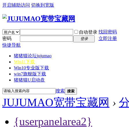
开启辅助访问
切换到宽版
找回密码
自动登录
密码
立即注册
登录
快捷导航
猪猪猫论坛
jujumao
Win11下载
Win10专业版下载
win7旗舰版下载
猪猪猫U启动盘
搜索
搜索
JUJUMAO宽带宝藏网
›
{userpanelarea2}