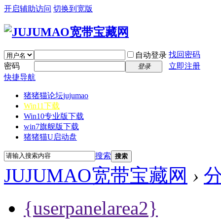
开启辅助访问
切换到宽版
找回密码
自动登录
密码
立即注册
登录
快捷导航
猪猪猫论坛
jujumao
Win11下载
Win10专业版下载
win7旗舰版下载
猪猪猫U启动盘
搜索
搜索
JUJUMAO宽带宝藏网
›
{userpanelarea2}