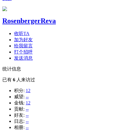
RosenbergerReva
收听TA
加为好友
给我留言
打个招呼
发送消息
统计信息
已有
6
人来访过
积分:
12
威望:
--
金钱:
12
贡献:
--
好友:
--
日志:
--
相册:
--