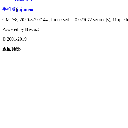
手机版
|
jujumao
GMT+8, 2026-8-7 07:44
, Processed in 0.025072 second(s), 11 querie
Powered by
Discuz!
© 2001-2019
返回顶部