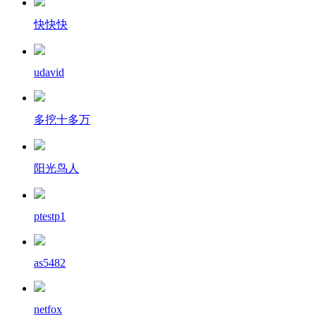
快快快
udavid
多挖十多万
阳光鸟人
ptestp1
as5482
netfox