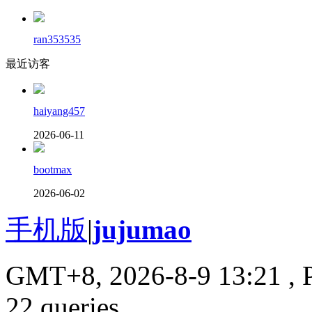
ran353535
最近访客
haiyang457
2026-06-11
bootmax
2026-06-02
手机版
|
jujumao
GMT+8, 2026-8-9 13:21
, 
22 queries .