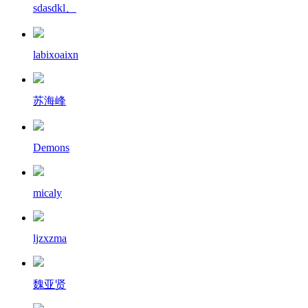
sdasdkl、
labixoaixn
苏海峰
Demons
micaly
ljzxzma
魏亚贤