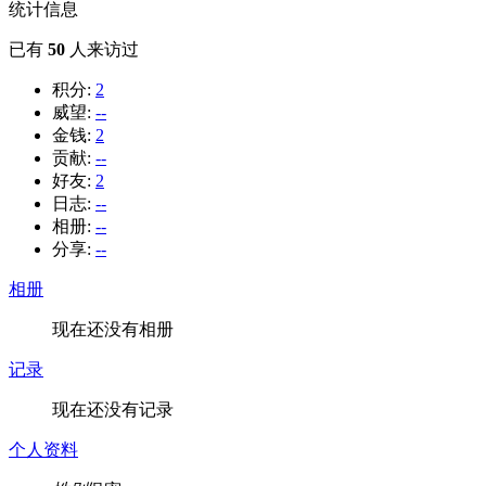
统计信息
已有
50
人来访过
积分:
2
威望:
--
金钱:
2
贡献:
--
好友:
2
日志:
--
相册:
--
分享:
--
相册
现在还没有相册
记录
现在还没有记录
个人资料