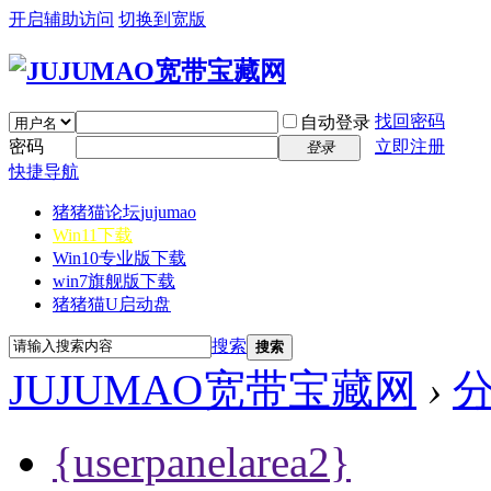
开启辅助访问
切换到宽版
找回密码
自动登录
密码
立即注册
登录
快捷导航
猪猪猫论坛
jujumao
Win11下载
Win10专业版下载
win7旗舰版下载
猪猪猫U启动盘
搜索
搜索
JUJUMAO宽带宝藏网
›
{userpanelarea2}