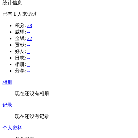
统计信息
已有
1
人来访过
积分:
28
威望:
--
金钱:
22
贡献:
--
好友:
--
日志:
--
相册:
--
分享:
--
相册
现在还没有相册
记录
现在还没有记录
个人资料