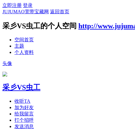
立即注册
登录
JUJUMAO宽带宝藏网
返回首页
采彡VS虫工的个人空间
http://www.jujum
空间首页
主题
个人资料
头像
采彡VS虫工
收听TA
加为好友
给我留言
打个招呼
发送消息