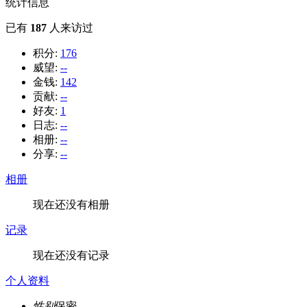
统计信息
已有
187
人来访过
积分:
176
威望:
--
金钱:
142
贡献:
--
好友:
1
日志:
--
相册:
--
分享:
--
相册
现在还没有相册
记录
现在还没有记录
个人资料
性别
保密