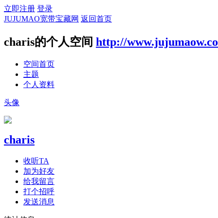
立即注册
登录
JUJUMAO宽带宝藏网
返回首页
charis的个人空间
http://www.jujumaow.c
空间首页
主题
个人资料
头像
charis
收听TA
加为好友
给我留言
打个招呼
发送消息