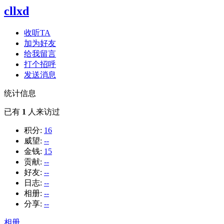
cllxd
收听TA
加为好友
给我留言
打个招呼
发送消息
统计信息
已有
1
人来访过
积分:
16
威望:
--
金钱:
15
贡献:
--
好友:
--
日志:
--
相册:
--
分享:
--
相册