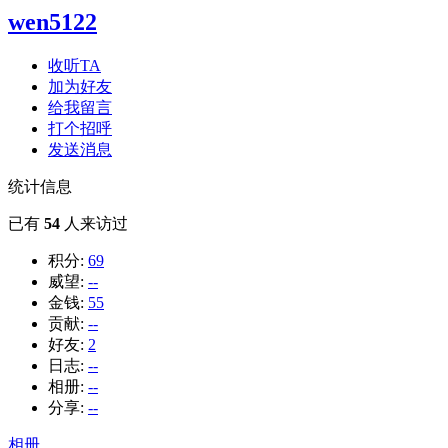
wen5122
收听TA
加为好友
给我留言
打个招呼
发送消息
统计信息
已有
54
人来访过
积分:
69
威望:
--
金钱:
55
贡献:
--
好友:
2
日志:
--
相册:
--
分享:
--
相册