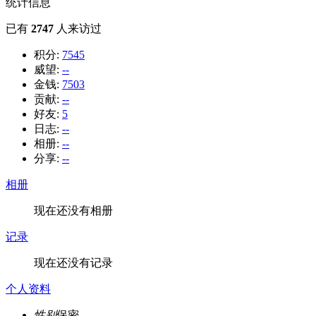
统计信息
已有
2747
人来访过
积分:
7545
威望:
--
金钱:
7503
贡献:
--
好友:
5
日志:
--
相册:
--
分享:
--
相册
现在还没有相册
记录
现在还没有记录
个人资料
性别
保密