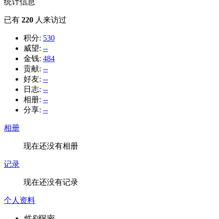
统计信息
已有
220
人来访过
积分:
530
威望:
--
金钱:
484
贡献:
--
好友:
--
日志:
--
相册:
--
分享:
--
相册
现在还没有相册
记录
现在还没有记录
个人资料
性别
保密