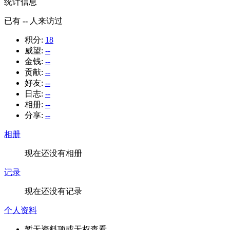
统计信息
已有
--
人来访过
积分:
18
威望:
--
金钱:
--
贡献:
--
好友:
--
日志:
--
相册:
--
分享:
--
相册
现在还没有相册
记录
现在还没有记录
个人资料
暂无资料项或无权查看