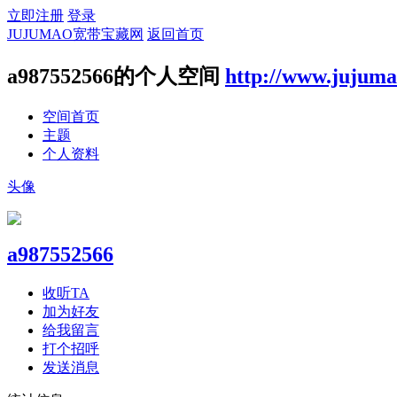
立即注册
登录
JUJUMAO宽带宝藏网
返回首页
a987552566的个人空间
http://www.jujum
空间首页
主题
个人资料
头像
a987552566
收听TA
加为好友
给我留言
打个招呼
发送消息