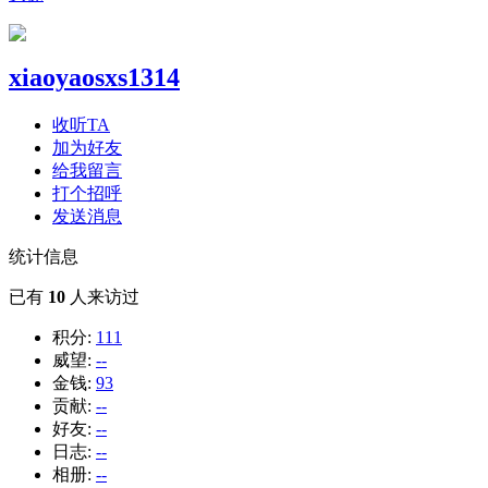
xiaoyaosxs1314
收听TA
加为好友
给我留言
打个招呼
发送消息
统计信息
已有
10
人来访过
积分:
111
威望:
--
金钱:
93
贡献:
--
好友:
--
日志:
--
相册:
--