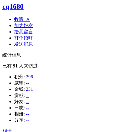
cq1680
收听TA
加为好友
给我留言
打个招呼
发送消息
统计信息
已有
91
人来访过
积分:
296
威望:
--
金钱:
231
贡献:
--
好友:
--
日志:
--
相册:
--
分享:
--
相册