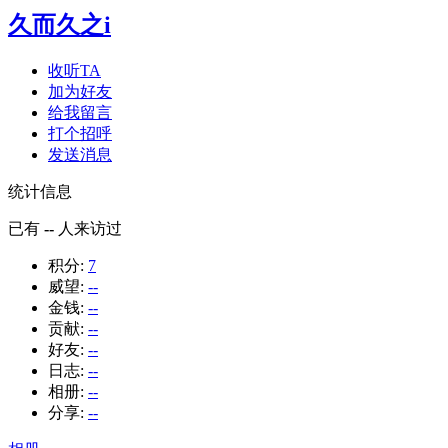
久而久之i
收听TA
加为好友
给我留言
打个招呼
发送消息
统计信息
已有
--
人来访过
积分:
7
威望:
--
金钱:
--
贡献:
--
好友:
--
日志:
--
相册:
--
分享:
--