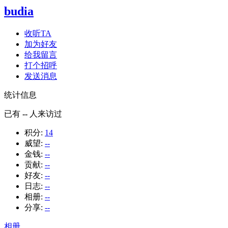
budia
收听TA
加为好友
给我留言
打个招呼
发送消息
统计信息
已有
--
人来访过
积分:
14
威望:
--
金钱:
--
贡献:
--
好友:
--
日志:
--
相册:
--
分享:
--
相册