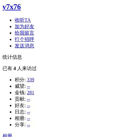
y7x76
收听TA
加为好友
给我留言
打个招呼
发送消息
统计信息
已有
4
人来访过
积分:
339
威望:
--
金钱:
281
贡献:
--
好友:
--
日志:
--
相册:
--
分享:
--
相册