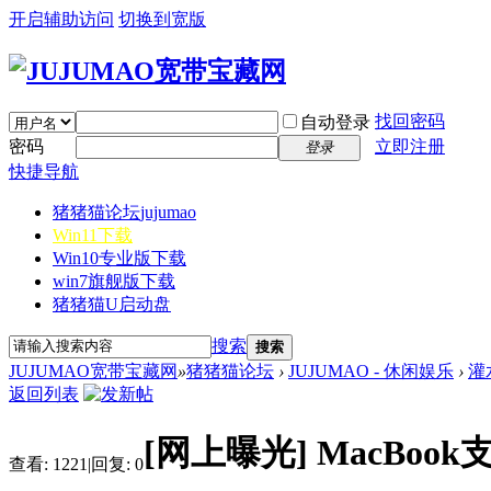
开启辅助访问
切换到宽版
找回密码
自动登录
密码
立即注册
登录
快捷导航
猪猪猫论坛
jujumao
Win11下载
Win10专业版下载
win7旗舰版下载
猪猪猫U启动盘
搜索
搜索
JUJUMAO宽带宝藏网
»
猪猪猫论坛
›
JUJUMAO - 休闲娱乐
›
灌
返回列表
[网上曝光]
MacBoo
查看:
1221
|
回复:
0