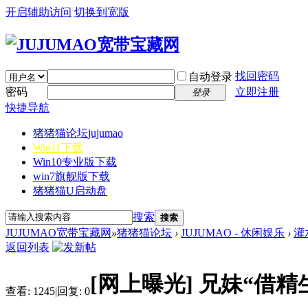
开启辅助访问
切换到宽版
找回密码
自动登录
密码
立即注册
登录
快捷导航
猪猪猫论坛
jujumao
Win11下载
Win10专业版下载
win7旗舰版下载
猪猪猫U启动盘
搜索
搜索
JUJUMAO宽带宝藏网
»
猪猪猫论坛
›
JUJUMAO - 休闲娱乐
›
灌
返回列表
[网上曝光]
兄妹“借精
查看:
1245
|
回复:
0