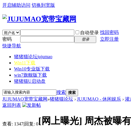
开启辅助访问
切换到宽版
找回密码
自动登录
密码
立即注册
登录
快捷导航
猪猪猫论坛
jujumao
Win11下载
Win10专业版下载
win7旗舰版下载
猪猪猫U启动盘
搜索
搜索
JUJUMAO宽带宝藏网
»
猪猪猫论坛
›
JUJUMAO - 休闲娱乐
›
灌
返回列表
[网上曝光]
周杰被曝有
查看:
1347
|
回复:
0