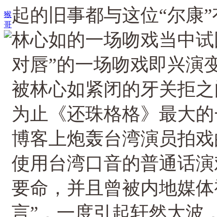
起的旧事都与这位“尔康
猴
哥
林心如的一场吻戏当中试
对唇”的一场吻戏即兴演
被林心如紧闭的牙关拒之
为止《还珠格格》最大的
博客上炮轰台湾演员拍戏
使用台湾口音的普通话演
要命，并且曾被内地媒体
言”，一度引起轩然大波