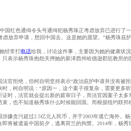
，中国红色通缉令头号通缉犯杨秀珠正考虑放弃已进行了
现正考虑放弃申请，想回中国去。这是她的愿望。”杨秀珠庇
她经常打
电话
给我，讨论这件事，主要因为她的健康状况
，只表示杨秀珠抱怨关押她的新泽西州哈德逊郡惩教所的
官拒绝，但柯自明坚持表示“政治庇护申请并没有被拒
，柯自明说：“原因一，这个案子很复杂，需要更多听
听证时，法官就会提出新的庭审日子，而法官因案子太多
束，也不知道杨秀珠什么时候能回国。而根据纽约联邦移
贪污超过2.5亿元人民币，并于2003年逃亡海外。
即将被遣返中国前夕，逃离荷兰的拘禁。2014年，杨