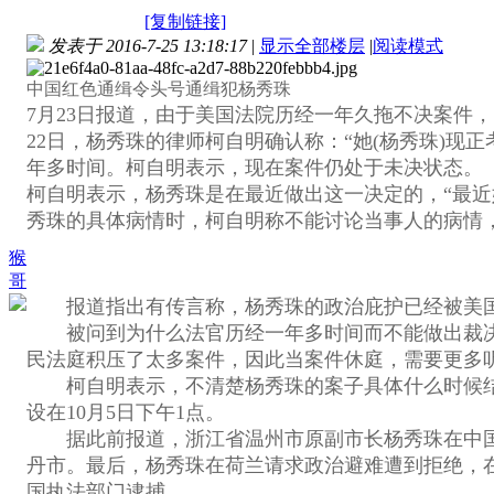
[复制链接]
发表于 2016-7-25 13:18:17
|
显示全部楼层
|
阅读模式
中国红色通缉令头号通缉犯杨秀珠
7月23日报道，由于美国法院历经一年久拖不决案件
22日，杨秀珠的律师柯自明确认称：“她(杨秀珠)
年多时间。柯自明表示，现在案件仍处于未决状态。
柯自明表示，杨秀珠是在最近做出这一决定的，“最近
秀珠的具体病情时，柯自明称不能讨论当事人的病情
猴
哥
报道指出有传言称，杨秀珠的政治庇护已经被美国法
被问到为什么法官历经一年多时间而不能做出裁决时
民法庭积压了太多案件，因此当案件休庭，需要更多
柯自明表示，不清楚杨秀珠的案子具体什么时候结
设在10月5日下午1点。
据此前报道，浙江省温州市原副市长杨秀珠在中国涉嫌
丹市。最后，杨秀珠在荷兰请求政治避难遭到拒绝，在
国执法部门逮捕。