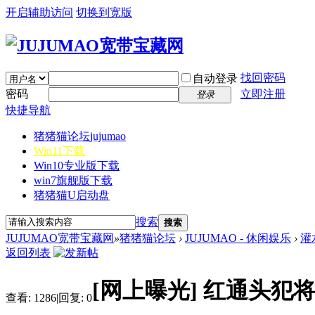
开启辅助访问
切换到宽版
找回密码
自动登录
密码
立即注册
登录
快捷导航
猪猪猫论坛
jujumao
Win11下载
Win10专业版下载
win7旗舰版下载
猪猪猫U启动盘
搜索
搜索
JUJUMAO宽带宝藏网
»
猪猪猫论坛
›
JUJUMAO - 休闲娱乐
›
灌
返回列表
[网上曝光]
红通头犯将
查看:
1286
|
回复:
0