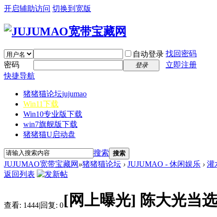
开启辅助访问
切换到宽版
找回密码
自动登录
密码
立即注册
登录
快捷导航
猪猪猫论坛
jujumao
Win11下载
Win10专业版下载
win7旗舰版下载
猪猪猫U启动盘
搜索
搜索
JUJUMAO宽带宝藏网
»
猪猪猫论坛
›
JUJUMAO - 休闲娱乐
›
灌
返回列表
[网上曝光]
陈大光当选
查看:
1444
|
回复:
0