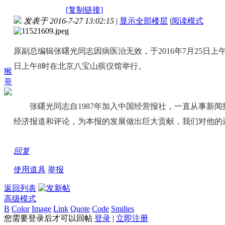
[复制链接]
发表于 2016-7-27 13:02:15
|
显示全部楼层
|
阅读模式
原副总编辑张曙光同志因病医治无效，于2016年7月25日上午
日上午8时在北京八宝山殡仪馆举行。
猴
哥
张曙光同志自1987年加入中国经营报社，一直从事新闻
经济报道和评论，为本报的发展做出巨大贡献，我们对他的
回复
使用道具
举报
返回列表
高级模式
B
Color
Image
Link
Quote
Code
Smilies
您需要登录后才可以回帖
登录
|
立即注册