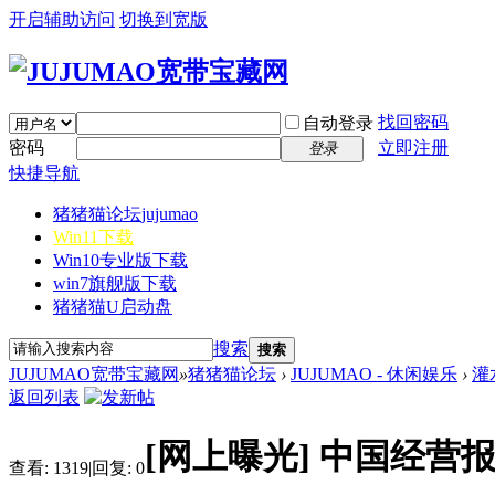
开启辅助访问
切换到宽版
找回密码
自动登录
密码
立即注册
登录
快捷导航
猪猪猫论坛
jujumao
Win11下载
Win10专业版下载
win7旗舰版下载
猪猪猫U启动盘
搜索
搜索
JUJUMAO宽带宝藏网
»
猪猪猫论坛
›
JUJUMAO - 休闲娱乐
›
灌
返回列表
[网上曝光]
中国经营报
查看:
1319
|
回复:
0