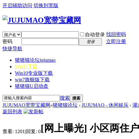
开启辅助访问
切换到宽版
找回密码
自动登录
密码
立即注册
登录
快捷导航
猪猪猫论坛
jujumao
Win11下载
Win10专业版下载
win7旗舰版下载
猪猪猫U启动盘
搜索
搜索
JUJUMAO宽带宝藏网
»
猪猪猫论坛
›
JUJUMAO - 休闲娱乐
›
灌
返回列表
[网上曝光]
小区两住户
查看:
1201
|
回复:
0