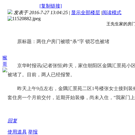
[复制链接]
发表于 2016-7-27 13:04:25
|
显示全部楼层
|
阅读模式
王先生家的房门
原标题：两住户房门被喷“杀”字 锁芯也被堵
猴
哥
京华时报讯(记者张恒)昨天，家住朝阳区金隅汇景苑小区
被堵了。目前，两人已经报警。
昨天上午9点左右，金隅汇景苑二区1号楼张女士接到装
套住房一个月前交付，近期开始装修，尚未入住，“我家门上
回复
使用道具
举报