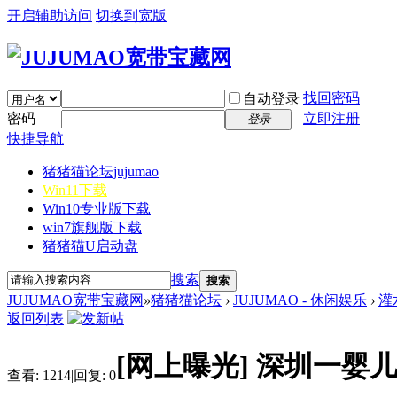
开启辅助访问
切换到宽版
找回密码
自动登录
密码
立即注册
登录
快捷导航
猪猪猫论坛
jujumao
Win11下载
Win10专业版下载
win7旗舰版下载
猪猪猫U启动盘
搜索
搜索
JUJUMAO宽带宝藏网
»
猪猪猫论坛
›
JUJUMAO - 休闲娱乐
›
灌
返回列表
[网上曝光]
深圳一婴
查看:
1214
|
回复:
0