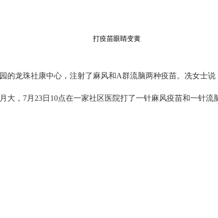
打疫苗眼睛变黄
园的龙珠社康中心，注射了麻风和A群流脑两种疫苗。冼女士说
大，7月23日10点在一家社区医院打了一针麻风疫苗和一针流