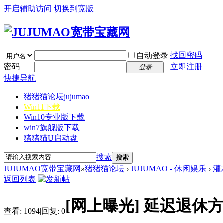
开启辅助访问
切换到宽版
找回密码
自动登录
密码
立即注册
登录
快捷导航
猪猪猫论坛
jujumao
Win11下载
Win10专业版下载
win7旗舰版下载
猪猪猫U启动盘
搜索
搜索
JUJUMAO宽带宝藏网
»
猪猪猫论坛
›
JUJUMAO - 休闲娱乐
›
灌
返回列表
[网上曝光]
延迟退休方
查看:
1094
|
回复:
0