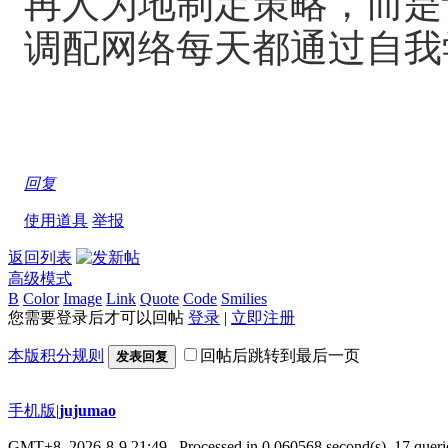
再人为地制定策略，而是
调配网络每天都通过自我
回复
使用道具
举报
返回列表
高级模式
B
Color
Image
Link
Quote
Code
Smilies
您需要登录后才可以回帖
登录
|
立即注册
本版积分规则
回帖后跳转到最后一页
发表回复
手机版
|
jujumao
GMT+8, 2026-8-9 21:49
, Processed in 0.060568 second(s), 17 querie