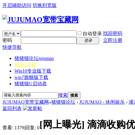
开启辅助访问
切换到宽版
找回密码
自动登录
密码
立即注册
登录
快捷导航
猪猪猫论坛
jujumao
Win11下载
Win10专业版下载
win7旗舰版下载
猪猪猫U启动盘
搜索
搜索
JUJUMAO宽带宝藏网
»
猪猪猫论坛
›
JUJUMAO - 休闲娱乐
›
灌
返回列表
[网上曝光]
滴滴收购优
查看:
1379
|
回复:
0