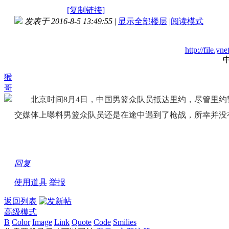
[复制链接]
发表于 2016-8-5 13:49:55
|
显示全部楼层
|
阅读模式
http://file.y
猴
哥
北京时间8月4日，中国男篮众队员抵达里约，尽管里约
交媒体上曝料男篮众队员还是在途中遇到了枪战，所幸并没
回复
使用道具
举报
返回列表
高级模式
B
Color
Image
Link
Quote
Code
Smilies