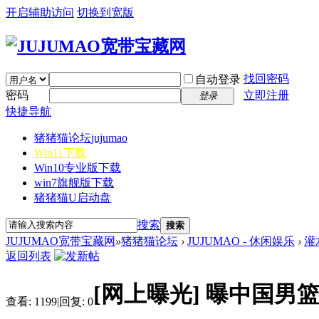
开启辅助访问
切换到宽版
找回密码
自动登录
密码
立即注册
登录
快捷导航
猪猪猫论坛
jujumao
Win11下载
Win10专业版下载
win7旗舰版下载
猪猪猫U启动盘
搜索
搜索
JUJUMAO宽带宝藏网
»
猪猪猫论坛
›
JUJUMAO - 休闲娱乐
›
灌
返回列表
[网上曝光]
曝中国男篮
查看:
1199
|
回复:
0