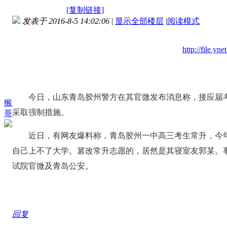
[复制链接]
发表于 2016-8-5 14:02:06
|
显示全部楼层
|
阅读模式
http://file.y
今日，山东青岛胶州警方在其官微发布消息称，接应届考
猴
采取强制措施。
哥
近日，有网友爆料称，青岛胶州一中高三考生常升，今年
自己上不了大学。篡改常升志愿的，居然是其寝室友郭某。
试院官微及青岛公安。
回复