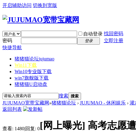
开启辅助访问
切换到宽版
找回密码
自动登录
密码
立即注册
登录
快捷导航
猪猪猫论坛
jujumao
Win11下载
Win10专业版下载
win7旗舰版下载
猪猪猫U启动盘
搜索
搜索
JUJUMAO宽带宝藏网
»
猪猪猫论坛
›
JUJUMAO - 休闲娱乐
›
灌
返回列表
[网上曝光]
高考志愿遭
查看:
1480
|
回复:
0