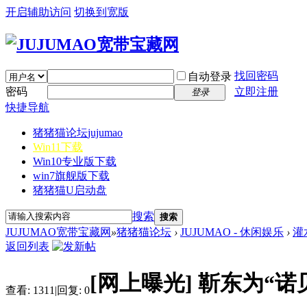
开启辅助访问
切换到宽版
找回密码
自动登录
密码
立即注册
登录
快捷导航
猪猪猫论坛
jujumao
Win11下载
Win10专业版下载
win7旗舰版下载
猪猪猫U启动盘
搜索
搜索
JUJUMAO宽带宝藏网
»
猪猪猫论坛
›
JUJUMAO - 休闲娱乐
›
灌
返回列表
[网上曝光]
靳东为“诺
查看:
1311
|
回复:
0