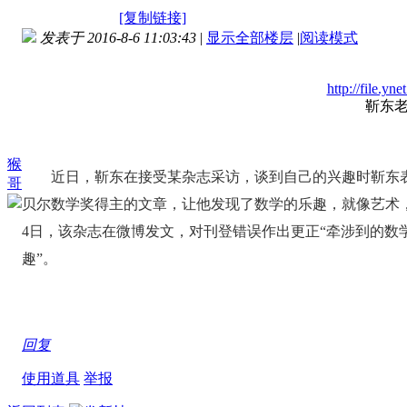
[复制链接]
发表于 2016-8-6 11:03:43
|
显示全部楼层
|
阅读模式
http://file.y
靳东
猴
近日，靳东在接受某杂志采访，谈到自己的兴趣时靳东表
哥
贝尔数学奖得主的文章，让他发现了数学的乐趣，就像艺术
4日，该杂志在微博发文，对刊登错误作出更正“牵涉到的
趣”。
回复
使用道具
举报